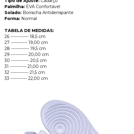
Tipo de Ajuste:
Cadarço
Palmilha:
EVA Confortável
Solado:
Borracha Antiderrapante
Forma:
Normal
TABELA DE MEDIDAS:
26 ------------ 18,5 cm
27 ----------- 19,00 cm
28 ------------ 19,5 cm
29 ----------- 20,00 cm
30 ------------ 20,5 cm
31 ----------- 21,00 cm
32 ------------ 21,5 cm
33 ----------- 22,00 cm