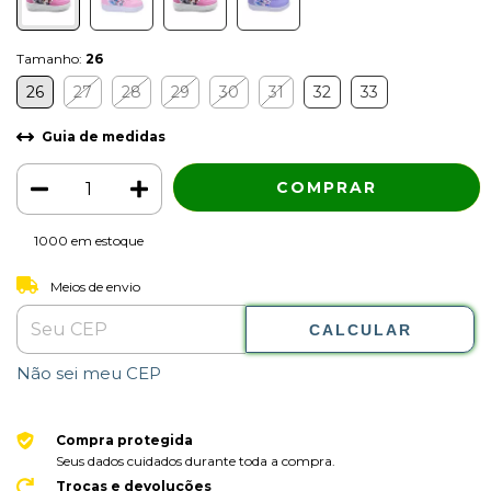
Tamanho:
26
26
27
28
29
30
31
32
33
Guia de medidas
1000
em estoque
ALTERAR CEP
Entregas para o CEP:
Meios de envio
CALCULAR
Não sei meu CEP
Compra protegida
Seus dados cuidados durante toda a compra.
Trocas e devoluções