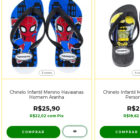
3 cores
4 c
Chinelo Infantil Menino Havaianas
Chinelo Infantil
Homem Aranha
Perso
R$25,90
R$2
R$22,02
com
Pix
R$18,6
COMPRAR
COMPRAR