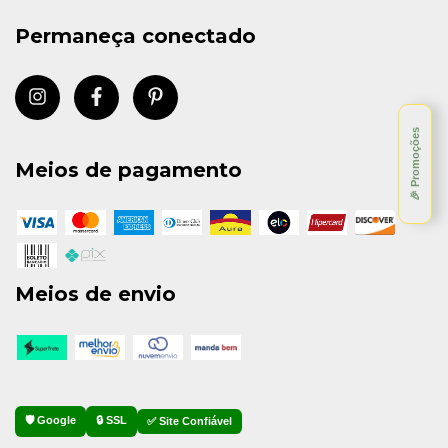
Permaneça conectado
🎉 Promoções
Meios de pagamento
Meios de envio
🛡️ Google
🔒 SSL
✅ Site Confiável