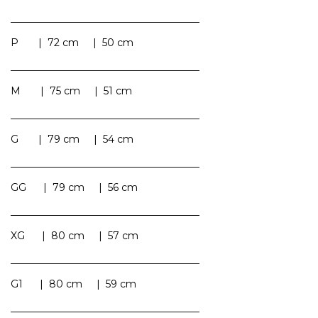
______________________________________
P | 72 cm | 50 cm
______________________________________
M | 75 cm | 51 cm
______________________________________
G | 79 cm | 54 cm
______________________________________
GG | 79 cm | 56 cm
______________________________________
XG | 80 cm | 57 cm
______________________________________
G1 | 80 cm | 59 cm
______________________________________