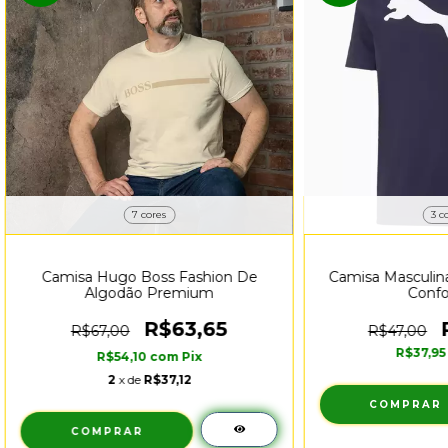
7 cores
3 c
Camisa Hugo Boss Fashion De
Camisa Masculin
Algodão Premium
Confo
R$63,65
R$67,00
R$47,00
R$37,9
R$54,10
com
Pix
2
x de
R$37,12
COMPRAR
COMPRAR