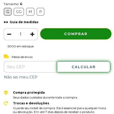
Tamanho:
G
G
GG
M
P
Guia de medidas
5000
em estoque
ALTERAR CEP
Entregas para o CEP:
Meios de envio
CALCULAR
Não sei meu CEP
Compra protegida
Seus dados cuidados durante toda a compra.
Trocas e devoluções
Guarde seu ticket de compra: Ele é essencial para qualquer troca
ou devolução. Em até 7 dias depois de receber o produto.