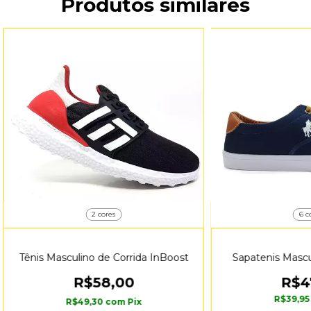
Produtos similares
2 cores
6 c
Tênis Masculino de Corrida InBoost
Sapatenis Mascu
R$58,00
R$4
R$39,9
R$49,30
com
Pix