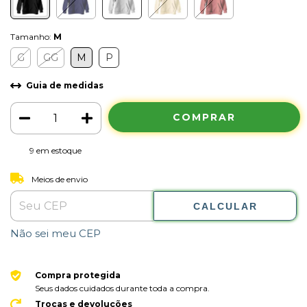
Tamanho:
M
G
GG
M
P
Guia de medidas
9
em estoque
ALTERAR CEP
Entregas para o CEP:
Meios de envio
CALCULAR
Não sei meu CEP
Compra protegida
Seus dados cuidados durante toda a compra.
Trocas e devoluções